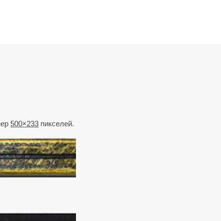
мер
500×233
пикселей.