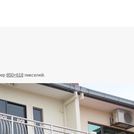
мер
850×618
пикселей.