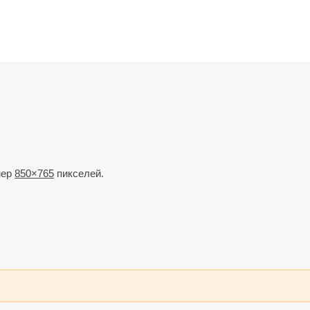
мер
850×765
пикселей.