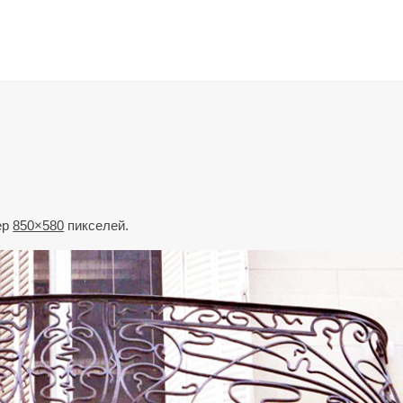
ер
850×580
пикселей.