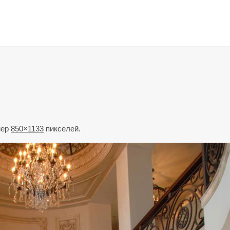
мер
850×1133
пикселей.