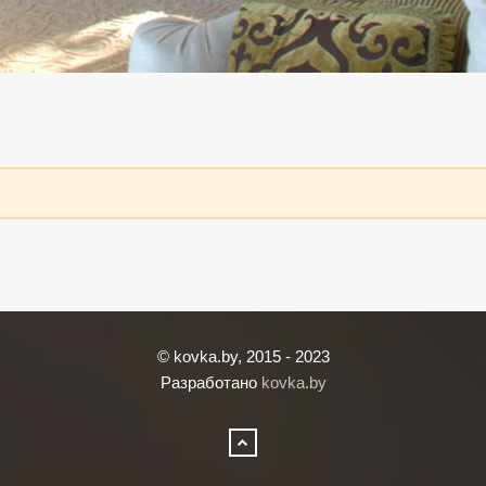
© kovka.by, 2015 - 2023
Разработано
kovka.by